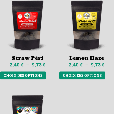
9,73 €
9,73
variations.
varia
Les
Les
options
opti
peuvent
peuv
être
être
choisies
choi
sur
sur
la
la
page
page
Straw Péri
Lemon Haze
du
du
Plage
Pla
2,40
€
–
9,73
€
2,40
€
–
9,73
€
produit
prod
de
de
Ce
Ce
CHOIX DES OPTIONS
CHOIX DES OPTIONS
prix :
prix
produit
prod
2,40 €
2,40
a
a
à
à
plusieurs
plus
9,73 €
9,73
variations.
varia
Les
Les
options
opti