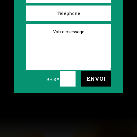
ENVOI
=
9 + 8