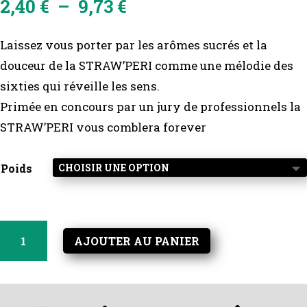
Plage
2,40
€
–
9,73
€
de
prix :
Laissez vous porter par les arômes sucrés et la
2,40 €
à
douceur de la STRAW’PERI comme une mélodie des
9,73 €
sixties qui réveille les sens.
Primée en concours par un jury de professionnels la
STRAW’PERI vous comblera forever
Poids
quantité
AJOUTER AU PANIER
de
Straw
Péri