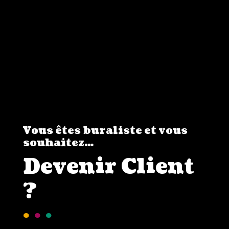
choisies
sur
la
page
du
produit
Vous êtes buraliste et vous
souhaitez…
Devenir Client
?
.
.
.